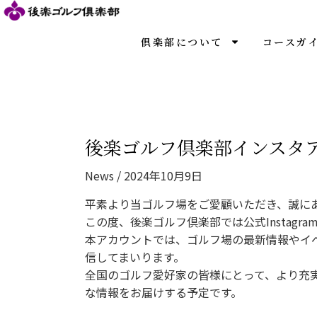
内
容
を
倶楽部について
コースガ
ス
キ
ッ
プ
後楽ゴルフ倶楽部インスタ
News
/
2024年10月9日
平素より当ゴルフ場をご愛顧いただき、誠に
この度、後楽ゴルフ倶楽部では公式Instagr
本アカウントでは、ゴルフ場の最新情報やイ
信してまいります。
全国のゴルフ愛好家の皆様にとって、より充
な情報をお届けする予定です。