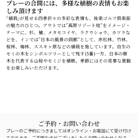
プレーの合間には、多様な植樹の表情もお楽
しみ頂けます
｢植栽｣が見せる四季折々の多彩な表情も、後楽ゴルフ倶楽部
の魅力のひとつ。アウトでは”高原リゾート地”をイメージ・
テーマに、杉、檜、メタセコイヤ、ラクウショウ、カツラな
どを、インでは”日本の風景の回廊”として、赤松林、竹林、
桜林、梅林、ススキヶ原などの植栽を施しています。自生の
モミの木をシンボルツリーとして残す(5番)一方、日本の樹
木を代表する山桜やモミジを植樹。季節にはその見事な景観
をお楽しみいただけます。
ご予約・お問い合わせ
プレーのご予約につきましてはオンライン・お電話にて受け付け
ております。ご不明な点がございましたらお問い合わせくださ