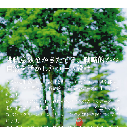
挑戦意欲をかきたてる、戦略的かつ
自然を活かしたコース設計
自然の地形を活かして設計されている後楽ゴルフ倶楽部は、
その美しさと同時に、戦略的にも奥深いコースに仕上がって
います。
決して多くはないＯＢは適度のスパイスのごとくコース全体
を引き締める役割を担い、アンジュレーションが豊かな大き
なベントグリーンでは、パッティングの妙を体験していただ
けます。