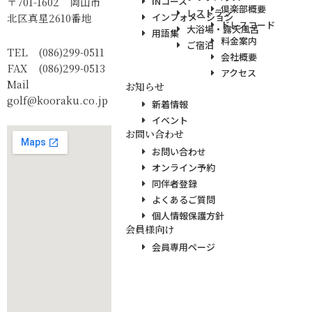
〒701-1602 岡山市
INコース
倶楽部概要
レストラン
北区真星2610番地
インフォメーション
ドレスコード
大浴場・露天風呂
用語集
料金案内
ご宿泊
TEL (086)299-0511
会社概要
FAX (086)299-0513
アクセス
Mail
お知らせ
golf@kooraku.co.jp
新着情報
イベント
お問い合わせ
お問い合わせ
オンライン予約
同伴者登録
よくあるご質問
個人情報保護方針
会員様向け
会員専用ページ