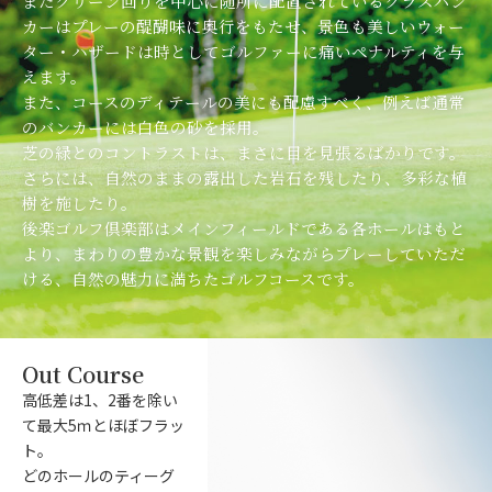
またグリーン回りを中心に随所に配置されているグラスバン
カーはプレーの醍醐味に奥行をもたせ、景色も美しいウォー
ター・ハザードは時としてゴルファーに痛いペナルティを与
えます。
また、コースのディテールの美にも配慮すべく、例えば通常
のバンカーには白色の砂を採用。
芝の緑とのコントラストは、まさに目を見張るばかりです。
さらには、自然のままの露出した岩石を残したり、多彩な植
樹を施したり。
後楽ゴルフ倶楽部はメインフィールドである各ホールはもと
より、まわりの豊かな景観を楽しみながらプレーしていただ
ける、自然の魅力に満ちたゴルフコースです。
Out Course
高低差は1、2番を除い
て最大5ｍとほぼフラッ
ト。
どのホールのティーグ