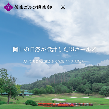
内
Instagram
容
を
ス
キ
ッ
プ
岡山の自然が設計した18ホールズ
大いなる自然に抱かれた後楽ゴルフ倶楽部。