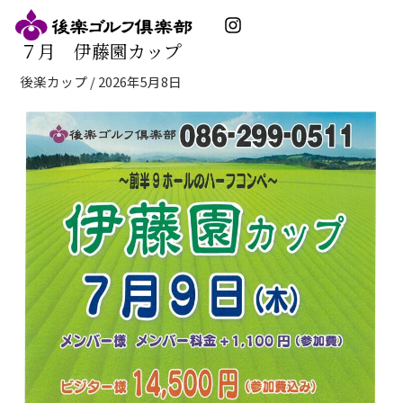
内
Instagram
容
７月 伊藤園カップ
を
ス
後楽カップ
/
2026年5月8日
キ
ッ
プ