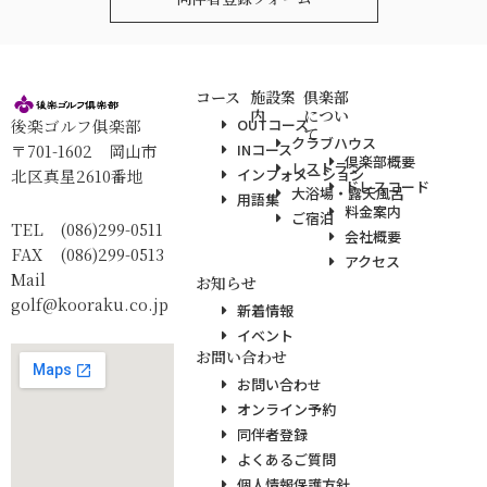
コース
施設案
倶楽部
内
につい
後楽ゴルフ俱楽部
OUTコース
て
クラブハウス
〒701-1602 岡山市
INコース
倶楽部概要
レストラン
北区真星2610番地
インフォメーション
ドレスコード
大浴場・露天風呂
用語集
料金案内
ご宿泊
TEL (086)299-0511
会社概要
FAX (086)299-0513
アクセス
Mail
お知らせ
golf@kooraku.co.jp
新着情報
イベント
お問い合わせ
お問い合わせ
オンライン予約
同伴者登録
よくあるご質問
個人情報保護方針